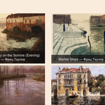
ry on the Somme (Evening)
— Фриц Таулов
Marble Steps — Фриц Таулов