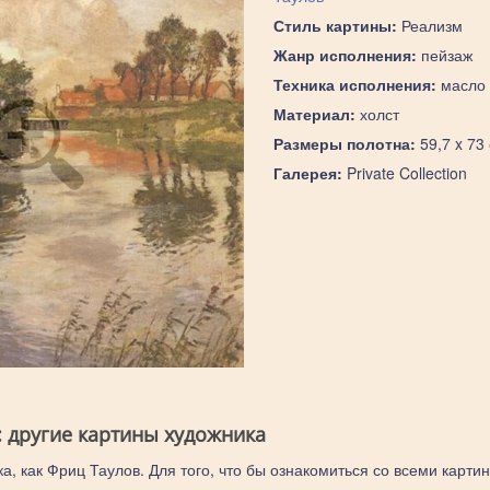
Стиль картины:
Реализм
Жанр исполнения:
пейзаж
Техника исполнения:
масло
Материал:
холст
Размеры полотна:
59,7 x 73
Галерея:
Private Collection
: другие картины художника
а, как Фриц Таулов. Для того, что бы ознакомиться со всеми карти