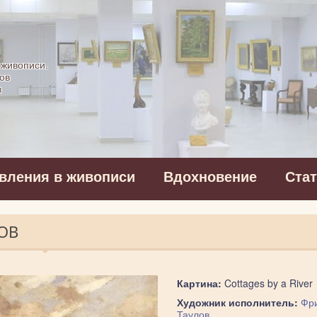
картинная галерея
 живописи.
ов
в
вления в живописи
Вдохновение
Ста
ЛОВ
Картина:
Cottages by a River
Художник исполнитель:
Фр
Таулов