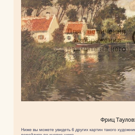
Фриц Таулов
Ниже вы можете увидеть 6 других картин такого художник
перейдите по кнопке ниже.