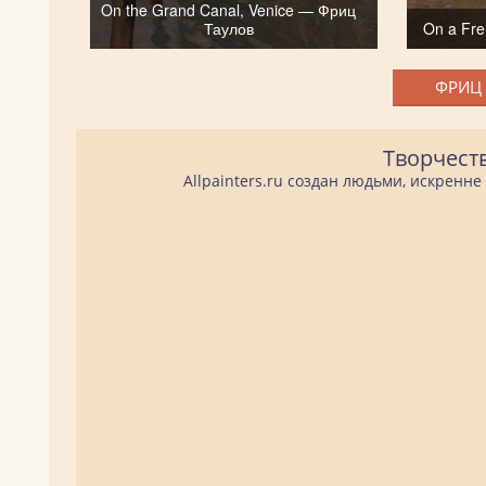
On the Grand Canal, Venice — Фриц
Таулов
On a Fr
ФРИЦ 
Творчест
Allpainters.ru создан людьми, искренн