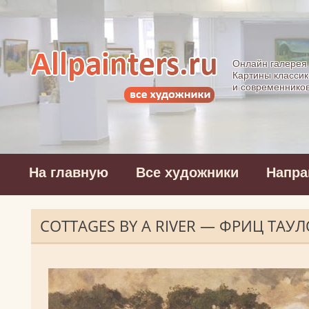
Allpainters.ru - 
Онлайн галерея
Картины классик
и современнико
На главную
Все художники
Напра
COTTAGES BY A RIVER — ФРИЦ ТАУ