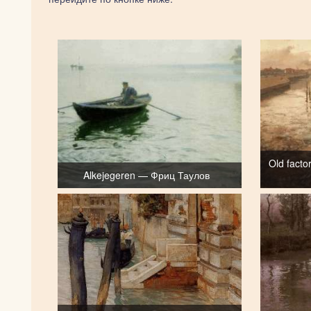
Old facto
Alkejegeren — Фриц Таулов