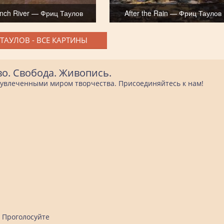
ench River — Фриц Таулов
After the Rain — Фриц Таулов
ТАУЛОВ - ВСЕ КАРТИНЫ
во. Свобода. Живопись.
е увлеченными миром творчества. Присоединяйтесь к нам!
Проголосуйте