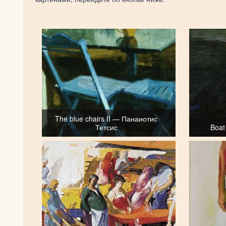
The blue chairs II — Панаиотис
Тетсис
Boat