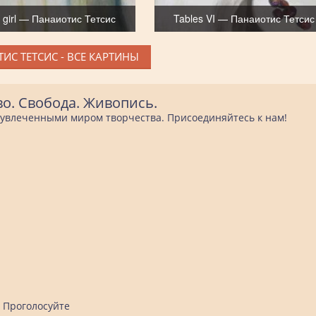
 girl — Панаиотис Тетсис
Tables VI — Панаиотис Тетсис
ИС ТЕТСИС - ВСЕ КАРТИНЫ
во. Свобода. Живопись.
е увлеченными миром творчества. Присоединяйтесь к нам!
Проголосуйте