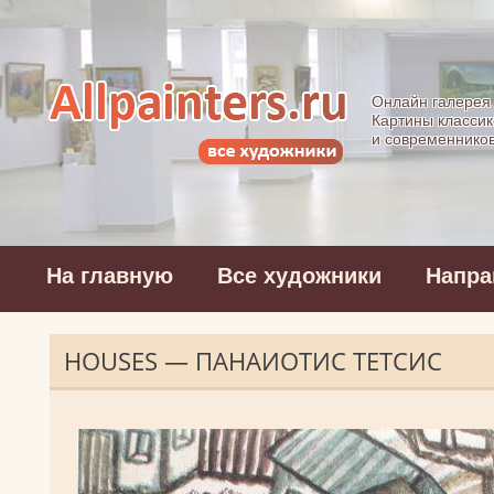
Allpainters.ru - 
Онлайн галерея
Картины классик
и современнико
На главную
Все художники
Напра
HOUSES — ПАНАИОТИС ТЕТСИС