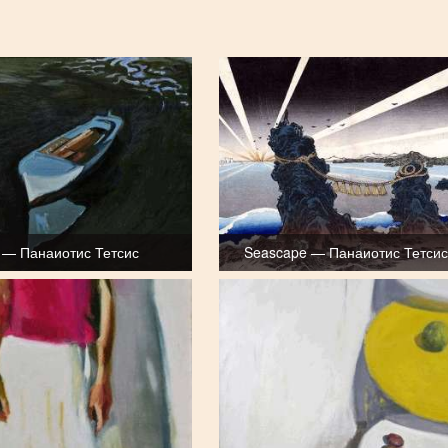
 — Панаиотис Тетсис
Seascape — Панаиотис Тетсис