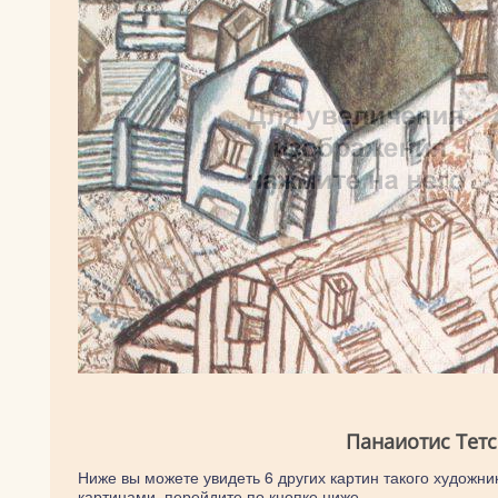
Панаиотис Тетс
Ниже вы можете увидеть 6 других картин такого художник
картинами, перейдите по кнопке ниже.