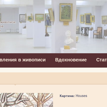
картинная галерея
 живописи.
ов
в
вления в живописи
Вдохновение
Ста
Картина:
Houses