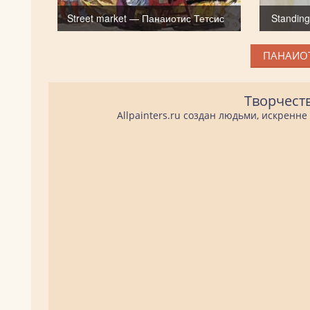
Street market — Панаиотис Тетсис
Standing
ПАНАИОТ
Творчест
Allpainters.ru создан людьми, искренн