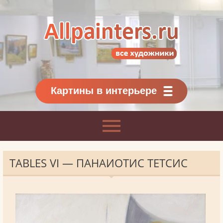
Allpainters.ru - картинная галерея
Онлайн галерея живописи.
Картины классиков
и современников
Картины в интерьере
TABLES VI — ПАНАИОТИС ТЕТСИС