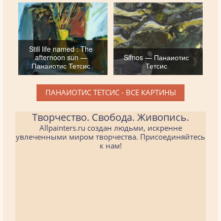
Still life named : The
afternoon sun —
Sifnos — Панаиотис
Панаиотис Тетсис
Тетсис
ПАНАИОТИС ТЕТСИС - ВСЕ КАРТИНЫ
Творчество. Свобода. Живопись.
Allpainters.ru создан людьми, искренне
увлеченными миром творчества. Присоединяйтесь
к нам!