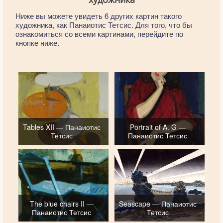
Ниже вы можете увидеть 6 других картин такого
художника, как Панаиотис Тетсис. Для того, что бы
ознакомиться со всеми картинами, перейдите по
кнопке ниже.
Tables XII — Панаиотис
Portrait of A. G —
Тетсис
Панаиотис Тетсис
The blue chairs II —
Seascape — Панаиотис
Панаиотис Тетсис
Тетсис