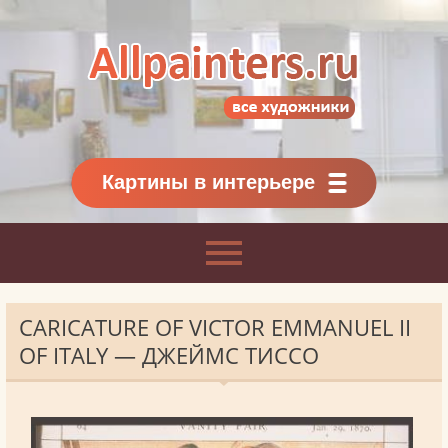
Allpainters.ru - картинная галерея
Онлайн галерея живописи.
Картины классиков
и современников
Картины в интерьере
CARICATURE OF VICTOR EMMANUEL II
OF ITALY — ДЖЕЙМС ТИССО