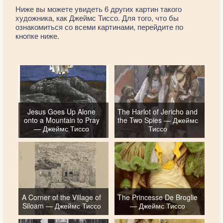
Ниже вы можете увидеть 6 других картин такого
художника, как Джеймс Тиссо. Для того, что бы
ознакомиться со всеми картинами, перейдите по
кнопке ниже.
Jesus Goes Up Alone
The Harlot of Jericho and
onto a Mountain to Pray
the Two Spies — Джеймс
— Джеймс Тиссо
Тиссо
A Corner of the Village of
The Princesse De Broglie
Siloam — Джеймс Тиссо
— Джеймс Тиссо