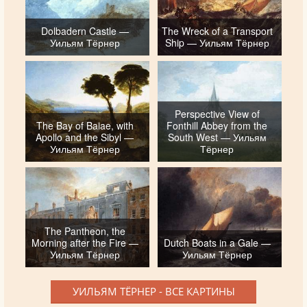
Dolbadern Castle —
The Wreck of a Transport
Уильям Тёрнер
Ship — Уильям Тёрнер
Perspective View of
The Bay of Baiae, with
Fonthill Abbey from the
Apollo and the Sibyl —
South West — Уильям
Уильям Тёрнер
Тёрнер
The Pantheon, the
Morning after the Fire —
Dutch Boats in a Gale —
Уильям Тёрнер
Уильям Тёрнер
УИЛЬЯМ ТЁРНЕР - ВСЕ КАРТИНЫ