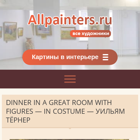
Allpainters.ru - картинная галерея
Онлайн галерея живописи.
Картины классиков
и современников
Картины в интерьере
DINNER IN A GREAT ROOM WITH
FIGURES — IN COSTUME — УИЛЬЯМ
ТЁРНЕР