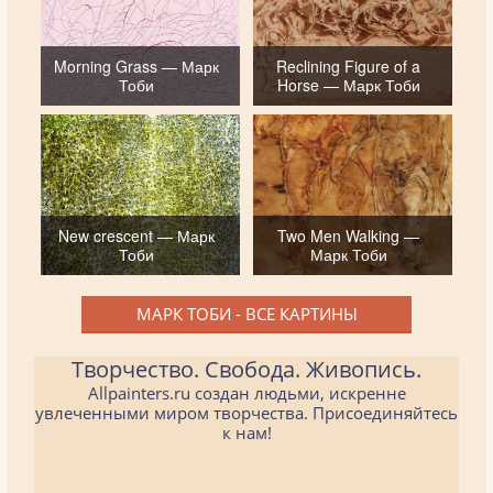
Morning Grass — Марк
Reclining Figure of a
Тоби
Horse — Марк Тоби
New crescent — Марк
Two Men Walking —
Тоби
Марк Тоби
МАРК ТОБИ - ВСЕ КАРТИНЫ
Творчество. Свобода. Живопись.
Allpainters.ru создан людьми, искренне
увлеченными миром творчества. Присоединяйтесь
к нам!