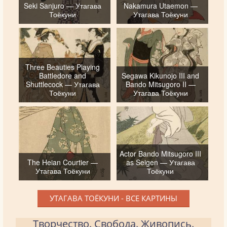
Seki Sanjuro — Утагава
Nakamura Utaemon —
Тоёкуни
Утагава Тоёкуни
Three Beauties Playing
Battledore and
Segawa Kikunojo III and
Shuttlecock — Утагава
Bando Mitsugoro II —
Тоёкуни
Утагава Тоёкуни
Actor Bando Mitsugoro III
The Heian Courtier —
as Seigen — Утагава
Утагава Тоёкуни
Тоёкуни
УТАГАВА ТОЁКУНИ - ВСЕ КАРТИНЫ
Творчество. Свобода. Живопись.