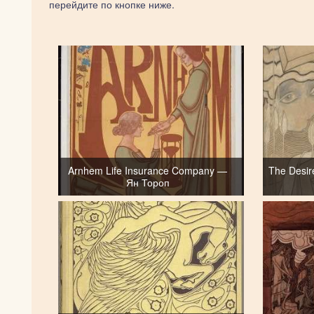
перейдите по кнопке ниже.
Arnhem Life Insurance Company —
The Desir
Ян Тороп