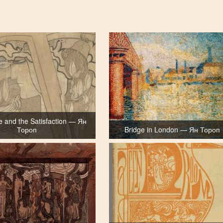
e and the Satisfaction — Ян
Тороп
Bridge in London — Ян Тороп