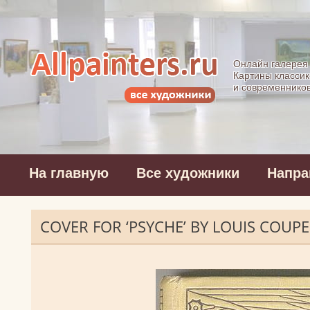
Allpainters.ru - 
Онлайн галерея
Картины классик
и современнико
На главную
Все художники
Напра
COVER FOR ‘PSYCHE’ BY LOUIS COU