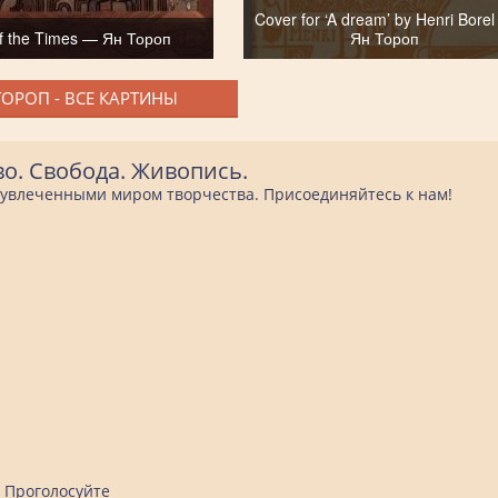
Cover for ‘A dream’ by Henri Bore
f the Times — Ян Тороп
Ян Тороп
ТОРОП - ВСЕ КАРТИНЫ
во. Свобода. Живопись.
е увлеченными миром творчества. Присоединяйтесь к нам!
Проголосуйте