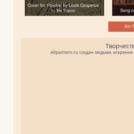
Cover for ‘Psyche’ by Louis Couperus
— Ян Тороп
Song o
ЯН 
Творчест
Allpainters.ru создан людьми, искренн