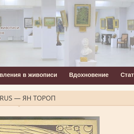
картинная галерея
 живописи.
ов
в
вления в живописи
Вдохновение
Ста
PERUS — ЯН ТОРОП