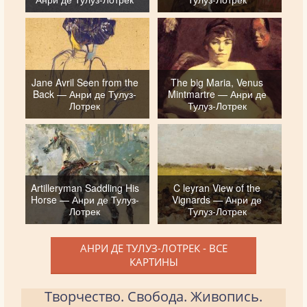
Jane Avril Seen from the
The big Maria, Venus
Back — Анри де Тулуз-
Mintmartre — Анри де
Лотрек
Тулуз-Лотрек
Artilleryman Saddling His
C leyran View of the
Horse — Анри де Тулуз-
Vignards — Анри де
Лотрек
Тулуз-Лотрек
АНРИ ДЕ ТУЛУЗ-ЛОТРЕК - ВСЕ
КАРТИНЫ
Творчество. Свобода. Живопись.