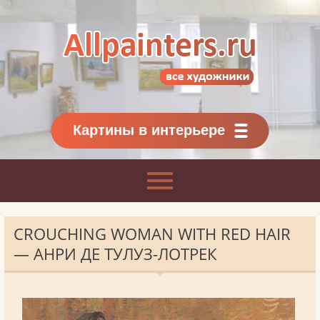
Allpainters.ru - картинная галерея
Онлайн галерея живописи.
Картины классиков
и современников
Картины в интерьере
CROUCHING WOMAN WITH RED HAIR
— АНРИ ДЕ ТУЛУЗ-ЛОТРЕК