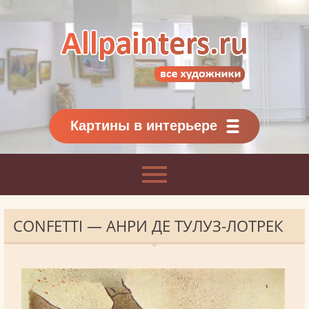
Allpainters.ru - картинная галерея
Онлайн галерея живописи.
Картины классиков
и современников
Картины в интерьере
CONFETTI — АНРИ ДЕ ТУЛУЗ-ЛОТРЕК