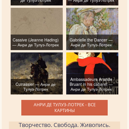
де Тулуз-Лотрек
— Анри де Тулуз-Лотрек
Cassive (Jeanne Hading)
Gabrielle the Dancer —
— Анри де Тулуз-Лотрек
Анри де Тулуз-Лотрек
Ambassadeurs Aristide
Cuirassier — Анри де
Bruant in his cabaret —
Тулуз-Лотрек
Анри де Тулуз-Лотрек
АНРИ ДЕ ТУЛУЗ-ЛОТРЕК - ВСЕ
КАРТИНЫ
Творчество. Свобода. Живопись.