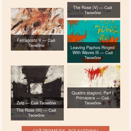
The Rose (V) — Сай
Твомбли
Ferragosto V — Сай
Твомбли
Leaving Paphos Ringed
With Waves III — Сай
Твомбли
Quattro stagioni, Part I
Primavera — Сай
Zyig — Сай Твомбли
Твомбли
The Rose (III) — Сай
Твомбли
САЙ ТВОМБЛИ - ВСЕ КАРТИНЫ