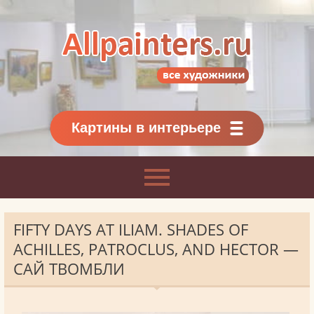
Allpainters.ru - картинная галерея
Онлайн галерея живописи.
Картины классиков
и современников
Картины в интерьере
FIFTY DAYS AT ILIAM. SHADES OF
ACHILLES, PATROCLUS, AND HECTOR —
САЙ ТВОМБЛИ