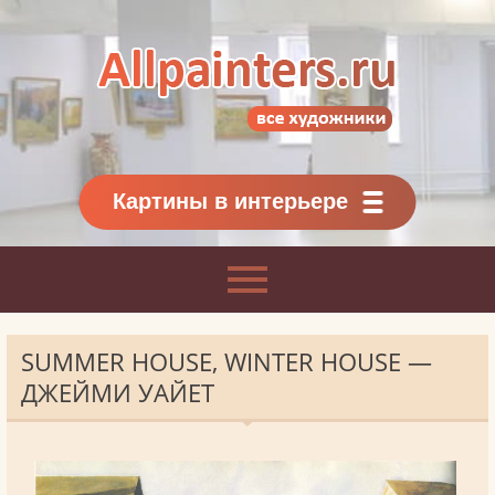
Allpainters.ru - картинная галерея
Онлайн галерея живописи.
Картины классиков
и современников
Картины в интерьере
SUMMER HOUSE, WINTER HOUSE —
ДЖЕЙМИ УАЙЕТ