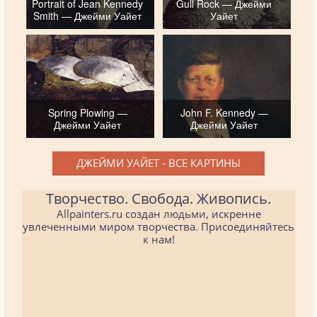
Portrait of Jean Kennedy
Gull Rock — Джейми
Smith — Джейми Уайет
Уайет
Spring Plowing —
John F. Kennedy —
Джейми Уайет
Джейми Уайет
ДЖЕЙМИ УАЙЕТ - ВСЕ КАРТИНЫ
Творчество. Свобода. Живопись.
Allpainters.ru создан людьми, искренне
увлеченными миром творчества. Присоединяйтесь
к нам!