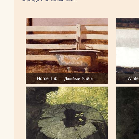
Horse Tub — Джейми Уайет
Winte