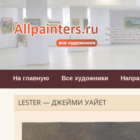
Allpainters.ru - 
Онлайн галерея
Картины классик
и современнико
На главную
Все художники
Напра
LESTER — ДЖЕЙМИ УАЙЕТ