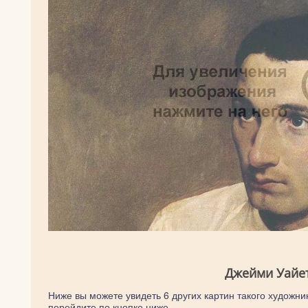
Джейми Уайет
Ниже вы можете увидеть 6 других картин такого художник
перейдите по кнопке ниже.