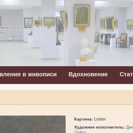
картинная галерея
 живописи.
ов
в
вления в живописи
Вдохновение
Ста
Картина:
Lester
Художник исполнитель:
Дж
Уайет