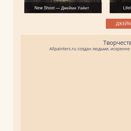
New Shoot — Джейми Уайет
Lif
ДЖЕЙМ
Творчест
Allpainters.ru создан людьми, искренн