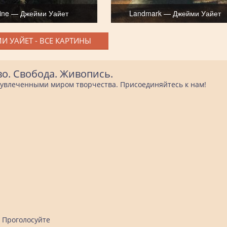
eline — Джейми Уайет
Landmark — Джейми Уайет
И УАЙЕТ - ВСЕ КАРТИНЫ
во. Свобода. Живопись.
е увлеченными миром творчества. Присоединяйтесь к нам!
Проголосуйте