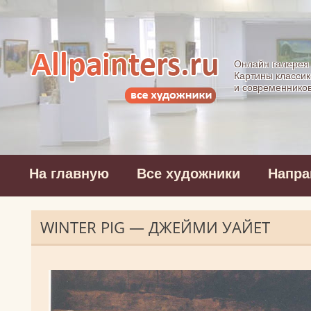
Allpainters.ru - 
Онлайн галерея
Картины классик
и современнико
На главную
Все художники
Напра
WINTER PIG — ДЖЕЙМИ УАЙЕТ