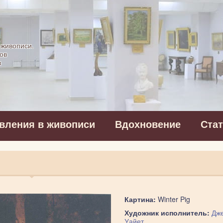
картинная галерея
 живописи.
ов
в
вления в живописи
Вдохновение
Ста
Картина:
Winter Pig
Художник исполнитель:
Дж
Уайет