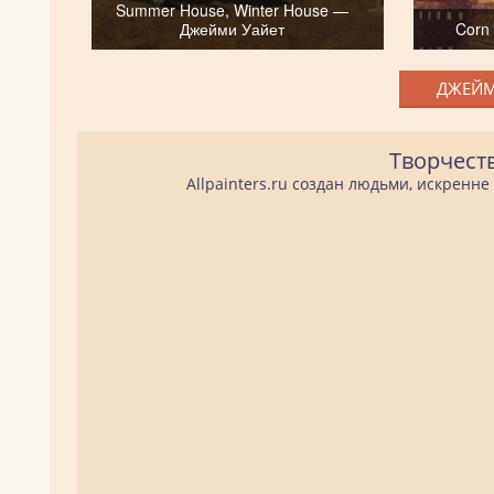
Summer House, Winter House —
Джейми Уайет
Corn
ДЖЕЙМ
Творчест
Allpainters.ru создан людьми, искренн