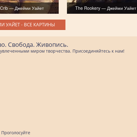
 Crib — Джейми Уайет
The Rookery — Джейми Уайет
И УАЙЕТ - ВСЕ КАРТИНЫ
во. Свобода. Живопись.
е увлеченными миром творчества. Присоединяйтесь к нам!
Проголосуйте