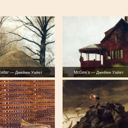
Cellar — Джейми Уайет
McGee’s — Джейми Уайет