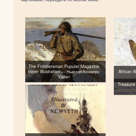
The Frontiersman Pupular Magazine
cover Illustration — Ньюэлл Конверс
African 
Уайет
Treasure