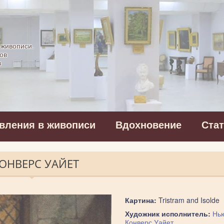
картинная галерея
 живописи.
ов
в
вления в живописи
Вдохновение
Ста
КОНВЕРС УАЙЕТ
Картина:
Tristram and Isolde
Художник исполнитель:
Нь
Конверс Уайет