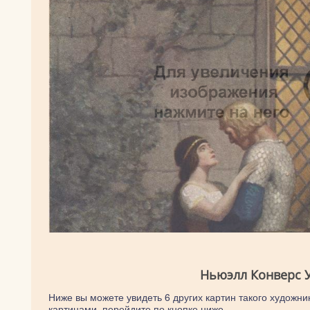
Ньюэлл Конверс У
Ниже вы можете увидеть 6 других картин такого художник
картинами, перейдите по кнопке ниже.