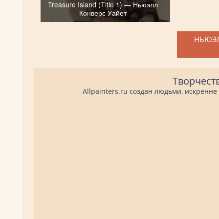
Treasure Island (Title 1) — Ньюэлл
Конверс Уайет
НЬЮЭЛ
Творчест
Allpainters.ru создан людьми, искренн