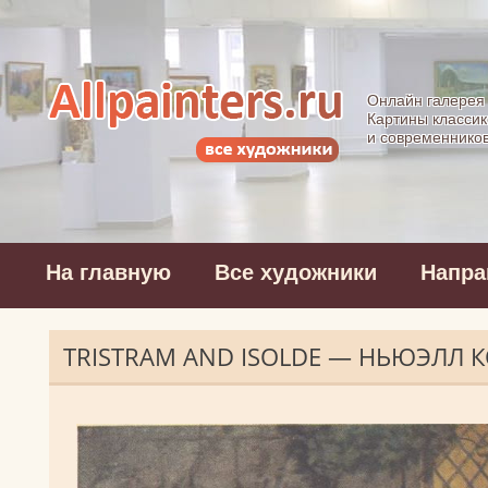
Allpainters.ru - 
Онлайн галерея
Картины классик
и современнико
На главную
Все художники
Напра
TRISTRAM AND ISOLDE — НЬЮЭЛЛ 