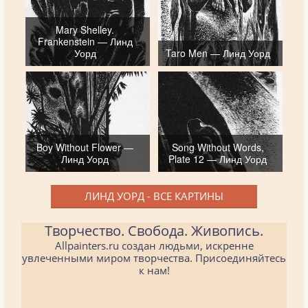
Mary Shelley.
Frankenstein — Линд
Уорд
Taro Men — Линд Уорд
Boy Without Flower —
Song Without Words,
Линд Уорд
Plate 12 — Линд Уорд
ЛИНД УОРД - ВСЕ КАРТИНЫ
Творчество. Свобода. Живопись.
Allpainters.ru создан людьми, искренне
увлеченными миром творчества. Присоединяйтесь
к нам!