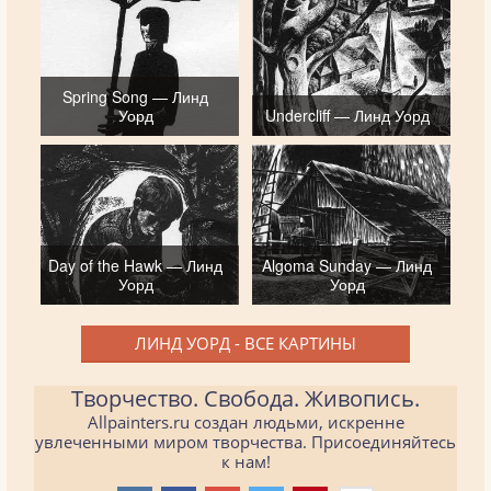
Spring Song — Линд
Уорд
Undercliff — Линд Уорд
Day of the Hawk — Линд
Algoma Sunday — Линд
Уорд
Уорд
ЛИНД УОРД - ВСЕ КАРТИНЫ
Творчество. Свобода. Живопись.
Allpainters.ru создан людьми, искренне
увлеченными миром творчества. Присоединяйтесь
к нам!