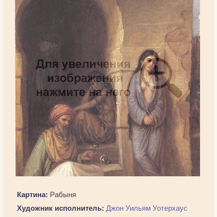
Картина:
Рабыня
Художник исполнитель:
Джон Уильям Уотерхаус