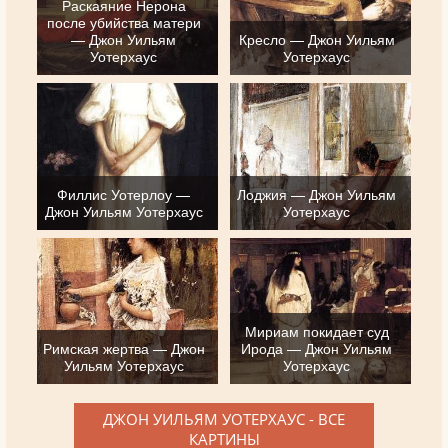
Раскаяние Нерона
после убийства матери
— Джон Уильям
Кресло — Джон Уильям
Уотерхаус
Уотерхаус
Филлис Уотерлоу —
Лоджия — Джон Уильям
Джон Уильям Уотерхаус
Уотерхаус
Мириам покидает суд
Римская жертва — Джон
Ирода — Джон Уильям
Уильям Уотерхаус
Уотерхаус
ДЖОН УИЛЬЯМ УОТЕРХАУС - ВСЕ
КАРТИНЫ