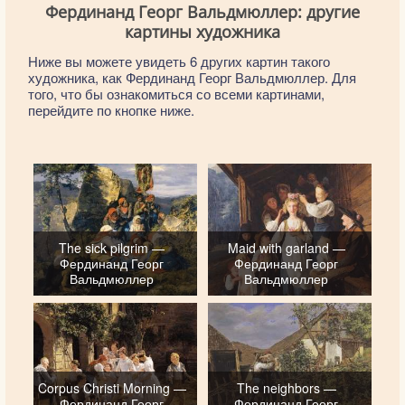
Фердинанд Георг Вальдмюллер: другие
картины художника
Ниже вы можете увидеть 6 других картин такого
художника, как Фердинанд Георг Вальдмюллер. Для
того, что бы ознакомиться со всеми картинами,
перейдите по кнопке ниже.
The sick pilgrim —
Maid with garland —
Фердинанд Георг
Фердинанд Георг
Вальдмюллер
Вальдмюллер
Corpus Christi Morning —
The neighbors —
Фердинанд Георг
Фердинанд Георг