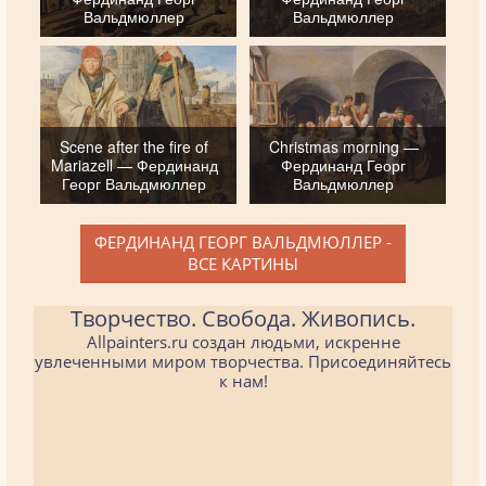
Вальдмюллер
Вальдмюллер
Scene after the fire of
Christmas morning —
Mariazell — Фердинанд
Фердинанд Георг
Георг Вальдмюллер
Вальдмюллер
ФЕРДИНАНД ГЕОРГ ВАЛЬДМЮЛЛЕР -
ВСЕ КАРТИНЫ
Творчество. Свобода. Живопись.
Allpainters.ru создан людьми, искренне
увлеченными миром творчества. Присоединяйтесь
к нам!