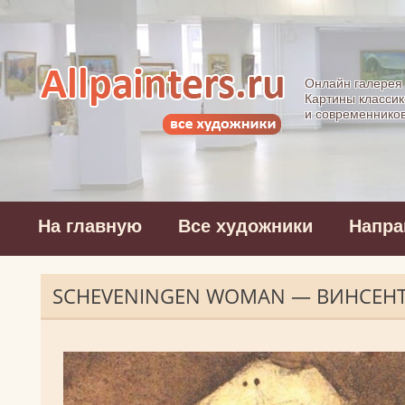
Allpainters.ru - 
Онлайн галерея
Картины классик
и современнико
На главную
Все художники
Напра
SCHEVENINGEN WOMAN — ВИНСЕНТ