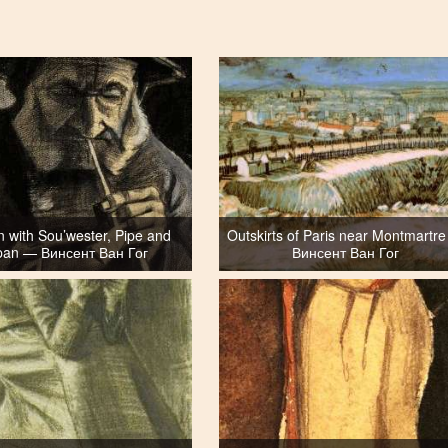
 with Sou’wester, Pipe and
Outskirts of Paris near Montmartr
pan — Винсент Ван Гог
Винсент Ван Гог