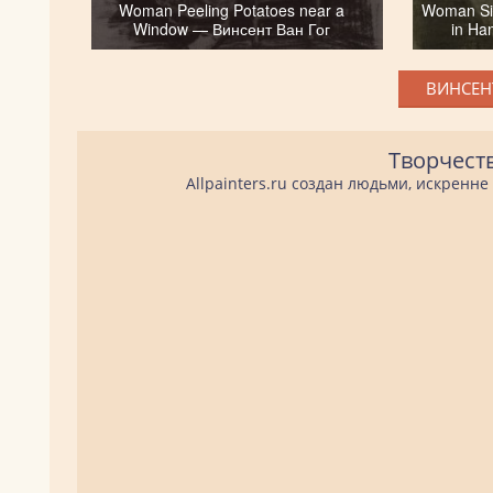
Woman Peeling Potatoes near a
Woman Sit
Window — Винсент Ван Гог
in Ha
ВИНСЕНТ
Творчест
Allpainters.ru создан людьми, искренн