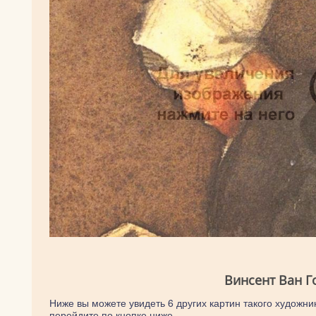
Винсент Ван Г
Ниже вы можете увидеть 6 других картин такого художник
перейдите по кнопке ниже.