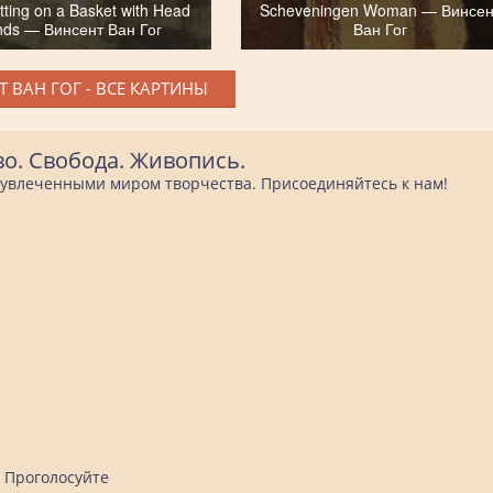
ting on a Basket with Head
Scheveningen Woman — Винсен
nds — Винсент Ван Гог
Ван Гог
 ВАН ГОГ - ВСЕ КАРТИНЫ
во. Свобода. Живопись.
е увлеченными миром творчества. Присоединяйтесь к нам!
Проголосуйте