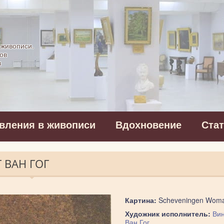
картинная галерея
 живописи.
ов
в
вления в живописи
Вдохновение
Ста
 ВАН ГОГ
Картина:
Scheveningen Wom
Художник исполнитель:
Вин
Ван Гог