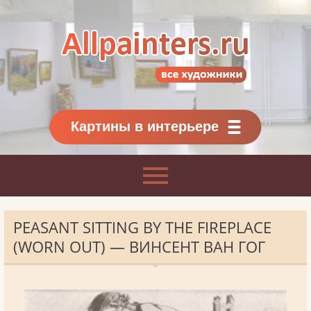
Allpainters.ru - картинная галерея
Онлайн галерея живописи.
Картины классиков
и современников
Картины в интерьере
PEASANT SITTING BY THE FIREPLACE
(WORN OUT) — ВИНСЕНТ ВАН ГОГ