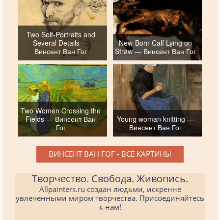
Two Self-Portraits and
Several Details —
New-Born Calf Lying on
Винсент Ван Гог
Straw — Винсент Ван Гог
Two Women Crossing the
Fields — Винсент Ван
Young woman knitting —
Гог
Винсент Ван Гог
ВИНСЕНТ ВАН ГОГ - ВСЕ КАРТИНЫ
Творчество. Свобода. Живопись.
Allpainters.ru создан людьми, искренне
увлеченными миром творчества. Присоединяйтесь
к нам!