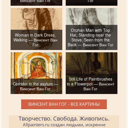
Винсент Ван Гог
Гог
Orphan Man with Top
Woman in Dark Dress,
Hat, Standing near the
Walking — Винсент Ван
Stove, Seen from the
Гог
Back — Винсент Ван Гог
Still Life of Paintbrushes
Corridor in the asylum —
in a Flowerpot — Винсент
Винсент Ван Гог
Ван Гог
ВИНСЕНТ ВАН ГОГ - ВСЕ КАРТИНЫ
Творчество. Свобода. Живопись.
Allpainters.ru создан людьми, искренне