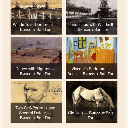
Windmils at Dordrecht —
Landscape with Windmill
Винсент Ван Гог
— Винсент Ван Гог
Dunes with Figures —
Vincent’s Bedroom in
Винсент Ван Гог
Arles — Винсент Ван Гог
Two Self-Portraits and
Several Details —
Old Nag — Винсент Ван
Винсент Ван Гог
Гог