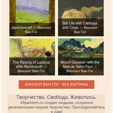
Still Life with Cabbage
Japanese art — Винсент
and Clogs — Винсент
Ван Гог
Ван Гог
The Raising of Lazarus
Mount Gaussier with the
after Rembrandt —
Mas de Saint-Paul —
Винсент Ван Гог
Винсент Ван Гог
ВИНСЕНТ ВАН ГОГ - ВСЕ КАРТИНЫ
Творчество. Свобода. Живопись.
Allpainters.ru создан людьми, искренне
увлеченными миром творчества. Присоединяйтесь
к нам!