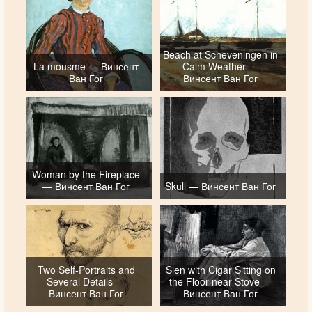
Beach at Scheveningen in
La mousme — Винсент
Calm Weather —
Ван Гог
Винсент Ван Гог
Woman by the Fireplace
— Винсент Ван Гог
Skull — Винсент Ван Гог
Two Self-Portraits and
Sien with Cigar Sitting on
Several Details —
the Floor near Stove —
Винсент Ван Гог
Винсент Ван Гог