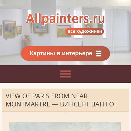
Allpainters.ru - картинная галерея
Онлайн галерея живописи.
Картины классиков
и современников
Картины в интерьере
VIEW OF PARIS FROM NEAR
MONTMARTRE — ВИНСЕНТ ВАН ГОГ