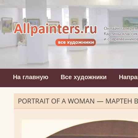
Allpainters.ru - 
Онлайн галерея
Картины классик
и современнико
На главную
Все художники
Напра
PORTRAIT OF A WOMAN — МАРТЕН 