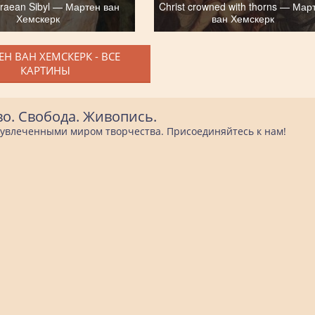
hraean Sibyl — Мартен ван
Christ crowned with thorns — Мар
Хемскерк
ван Хемскерк
Н ВАН ХЕМСКЕРК - ВСЕ
КАРТИНЫ
во. Свобода. Живопись.
е увлеченными миром творчества. Присоединяйтесь к нам!