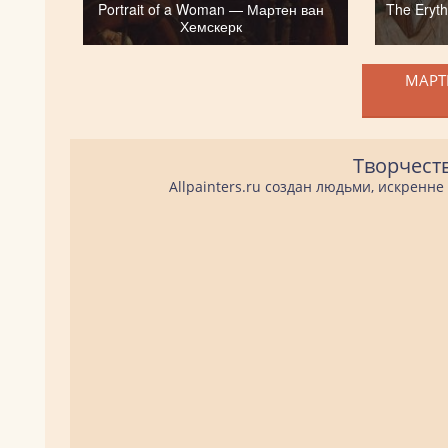
Portrait of a Woman — Мартен ван
The Eryt
Хемскерк
МАРТЕ
Творчест
Allpainters.ru создан людьми, искренн