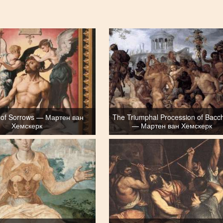
of Sorrows — Мартен ван
The Triumphal Procession of Bacc
Хемскерк
— Мартен ван Хемскерк