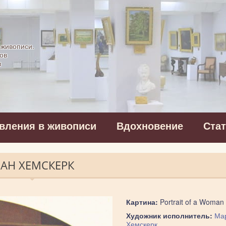
картинная галерея
 живописи.
ов
в
вления в живописи
Вдохновение
Ста
ВАН ХЕМСКЕРК
Картина:
Portrait of a Woman
Художник исполнитель:
Мар
Хемскерк