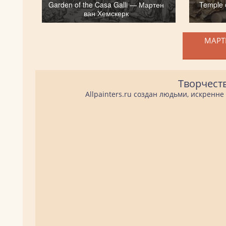
Garden of the Casa Galli — Мартен
Temple 
ван Хемскерк
МАРТЕ
Творчест
Allpainters.ru создан людьми, искренн