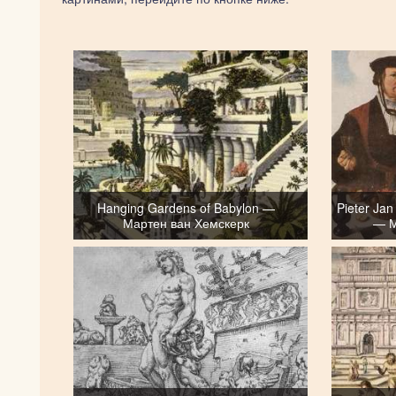
Hanging Gardens of Babylon —
Pieter Ja
Мартен ван Хемскерк
— М