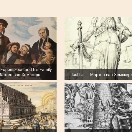
n Foppeszoon and his Family
артен ван Хемскерк
Iustitia — Мартен ван Хемскер