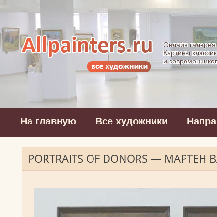
Allpainters.ru - 
Онлайн галерея
Картины классик
и современнико
На главную
Все художники
Напра
PORTRAITS OF DONORS — МАРТЕН 