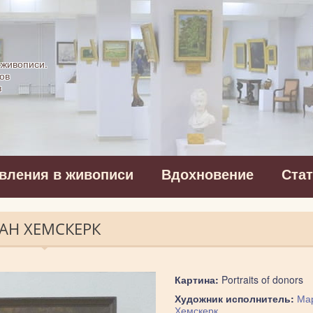
картинная галерея
 живописи.
ов
в
вления в живописи
Вдохновение
Ста
ВАН ХЕМСКЕРК
Картина:
Portraits of donors
Художник исполнитель:
Мар
Хемскерк