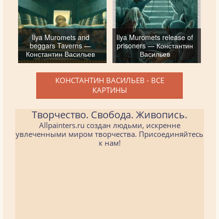
Ilya Muromets and
Ilya Muromets release of
beggars Taverns —
prisoners — Константин
Константин Васильев
Васильев
КОНСТАНТИН ВАСИЛЬЕВ - ВСЕ
КАРТИНЫ
Творчество. Свобода. Живопись.
Allpainters.ru создан людьми, искренне
увлеченными миром творчества. Присоединяйтесь
к нам!