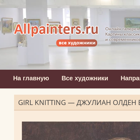
Allpainters.ru - 
Онлайн галерея
Картины классик
и современнико
На главную
Все художники
Напра
GIRL KNITTING — ДЖУЛИАН ОЛДЕН 