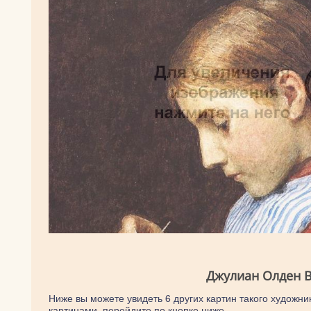
Джулиан Олден В
Ниже вы можете увидеть 6 других картин такого художни
картинами, перейдите по кнопке ниже.