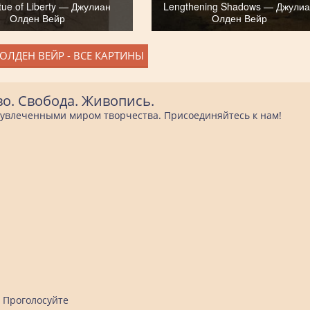
tue of Liberty — Джулиан
Lengthening Shadows — Джули
Олден Вейр
Олден Вейр
ОЛДЕН ВЕЙР - ВСЕ КАРТИНЫ
во. Свобода. Живопись.
е увлеченными миром творчества. Присоединяйтесь к нам!
Проголосуйте