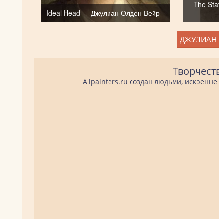
The Sta
Ideal Head — Джулиан Олден Вейр
ДЖУЛИАН 
Творчест
Allpainters.ru создан людьми, искренн