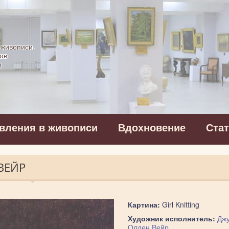
картинная галерея
 живописи.
ов
в
вления в живописи
Вдохновение
Ста
ВЕЙР
Картина:
Girl Knitting
Художник исполнитель:
Дж
Олден Вейр