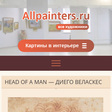
Allpainters.ru - картинная галерея
Онлайн галерея живописи.
Картины классиков
и современников
Картины в интерьере
HEAD OF A MAN — ДИЕГО ВЕЛАСКЕС