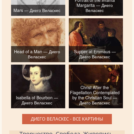
Portrait of the Infanta
Margarita — Диего
Mars — Диего Веласкес
Веласкес
Head of a Man — Диего
Supper at Emmaus —
Веласкес
Диего Веласкес
Christ After the
Flagellation Contemplated
Isabella of Bourbon —
by the Christian Soul —
Диего Веласкес
Диего Веласкес
ДИЕГО ВЕЛАСКЕС - ВСЕ КАРТИНЫ
Творчество. Свобода. Живопись.