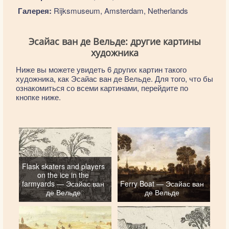
Галерея:
Rijksmuseum, Amsterdam, Netherlands
Эсайас ван де Вельде: другие картины
художника
Ниже вы можете увидеть 6 других картин такого
художника, как Эсайас ван де Вельде. Для того, что бы
ознакомиться со всеми картинами, перейдите по
кнопке ниже.
Flask skaters and players
on the ice in the
farmyards — Эсайас ван
Ferry Boat — Эсайас ван
де Вельде
де Вельде