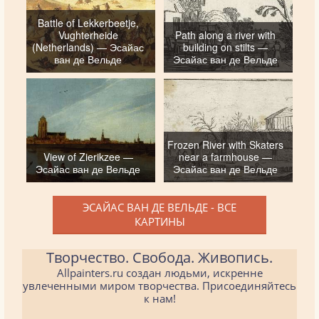
Battle of Lekkerbeetje,
Vughterheide
Path along a river with
(Netherlands) — Эсайас
building on stilts —
ван де Вельде
Эсайас ван де Вельде
Frozen River with Skaters
View of Zierikzee —
near a farmhouse —
Эсайас ван де Вельде
Эсайас ван де Вельде
ЭСАЙАС ВАН ДЕ ВЕЛЬДЕ - ВСЕ
КАРТИНЫ
Творчество. Свобода. Живопись.
Allpainters.ru создан людьми, искренне
увлеченными миром творчества. Присоединяйтесь
к нам!