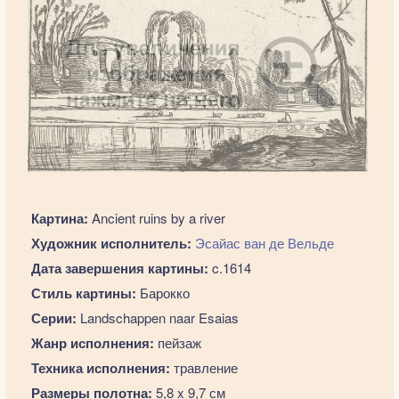
Картина:
Ancient ruins by a river
Художник исполнитель:
Эсайас ван де Вельде
Дата завершения картины:
c.1614
Стиль картины:
Барокко
Серии:
Landschappen naar Esaias
Жанр исполнения:
пейзаж
Техника исполнения:
травление
Размеры полотна:
5,8 x 9,7 см