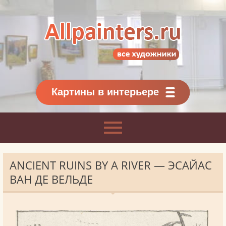
Allpainters.ru - картинная галерея
Онлайн галерея живописи.
Картины классиков
и современников
Картины в интерьере
ANCIENT RUINS BY A RIVER — ЭСАЙАС
ВАН ДЕ ВЕЛЬДЕ