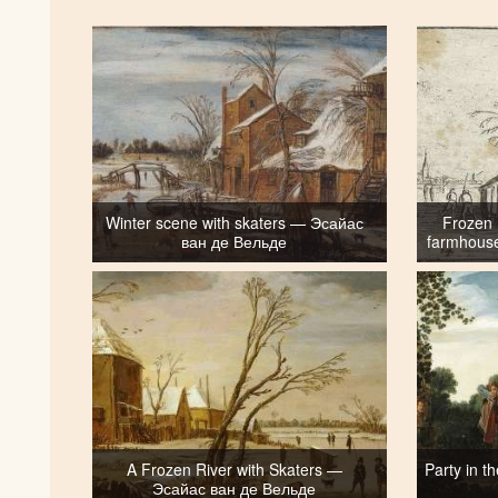
Winter scene with skaters — Эсайас
Frozen 
ван де Вельде
farmhous
A Frozen River with Skaters —
Party in 
Эсайас ван де Вельде