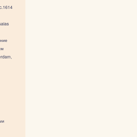
c.1614
aias
ние
см
erdam,
еми