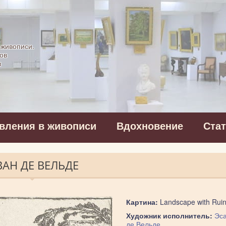
картинная галерея
 живописи.
ов
в
вления в живописи
Вдохновение
Ста
ВАН ДЕ ВЕЛЬДЕ
Картина:
Landscape with Rui
Художник исполнитель:
Эса
де Вельде