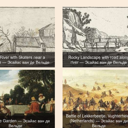
River with Skaters near a
Rocky Landscape with road alon
e — Эсайас ван де Вельде
river — Эсайас ван де Вельде
Battle of Lekkerbeetje, Vughterhe
the Garden — Эсайас ван де
(Netherlands) — Эсайас ван де
Вельде
Вельде