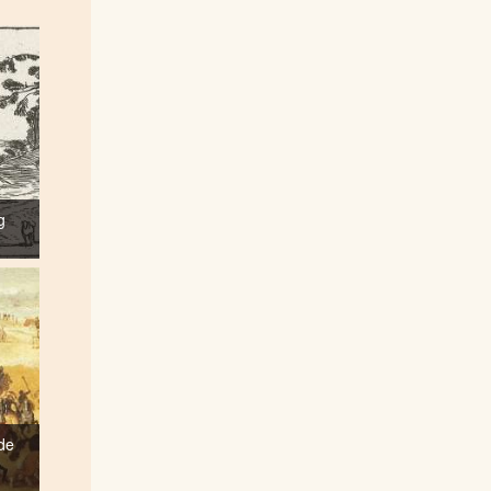
g
ide