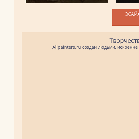
ЭСАЙА
Творчест
Allpainters.ru создан людьми, искренн