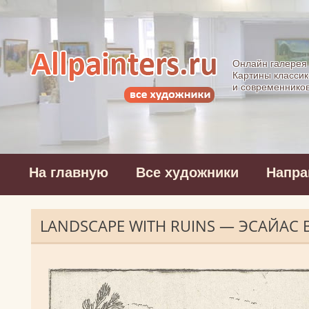
Allpainters.ru - 
Онлайн галерея
Картины классик
и современнико
На главную
Все художники
Напра
LANDSCAPE WITH RUINS — ЭСАЙАС 