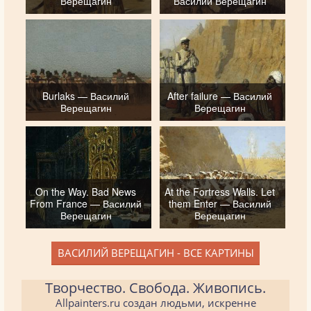
Верещагин
Василий Верещагин
Burlaks — Василий
After failure — Василий
Верещагин
Верещагин
On the Way. Bad News
At the Fortress Walls. Let
From France — Василий
them Enter — Василий
Верещагин
Верещагин
ВАСИЛИЙ ВЕРЕЩАГИН - ВСЕ КАРТИНЫ
Творчество. Свобода. Живопись.
Allpainters.ru создан людьми, искренне