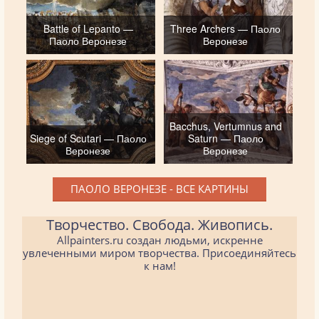
Battle of Lepanto —
Three Archers — Паоло
Паоло Веронезе
Веронезе
Bacchus, Vertumnus and
Siege of Scutari — Паоло
Saturn — Паоло
Веронезе
Веронезе
ПАОЛО ВЕРОНЕЗЕ - ВСЕ КАРТИНЫ
Творчество. Свобода. Живопись.
Allpainters.ru создан людьми, искренне
увлеченными миром творчества. Присоединяйтесь
к нам!