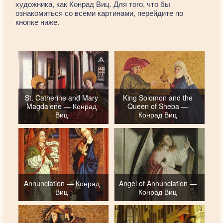
художника, как Конрад Виц. Для того, что бы
ознакомиться со всеми картинами, перейдите по
кнопке ниже.
St. Catherine and Mary
King Solomon and the
Magdalene — Конрад
Queen of Sheba —
Виц
Конрад Виц
Annunciation — Конрад
Angel of Annunciation —
Виц
Конрад Виц