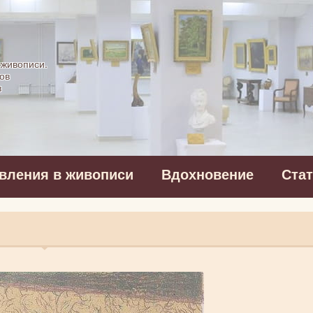
картинная галерея
 живописи.
ов
в
вления в живописи
Вдохновение
Ста