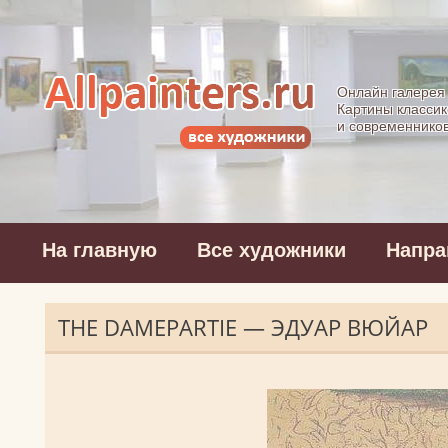
Allpainters.ru - 
Онлайн галерея
Картины классик
и современнико
На главную
Все художники
Напра
THE DAMEPARTIE — ЭДУАР ВЮЙАР