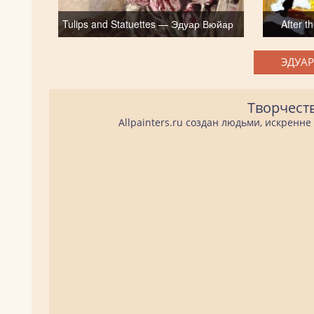
Tulips and Statuettes — Эдуар Вюйар
After 
ЭДУАР
Творчест
Allpainters.ru создан людьми, искренн