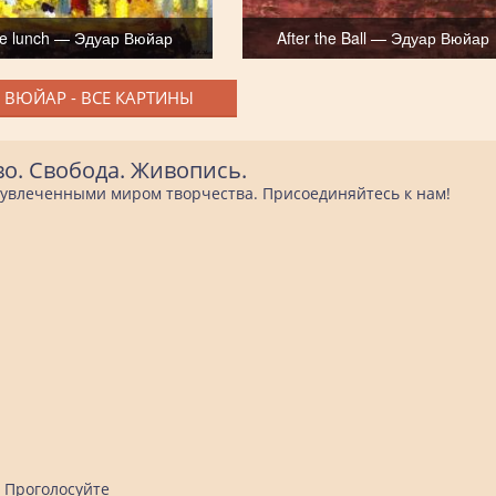
the lunch — Эдуар Вюйар
After the Ball — Эдуар Вюйар
 ВЮЙАР - ВСЕ КАРТИНЫ
во. Свобода. Живопись.
е увлеченными миром творчества. Присоединяйтесь к нам!
Проголосуйте