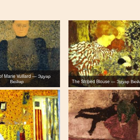
 of Marie Vuillard — Эдуар
Вюйар
The Striped Blouse — Эдуар Вюй