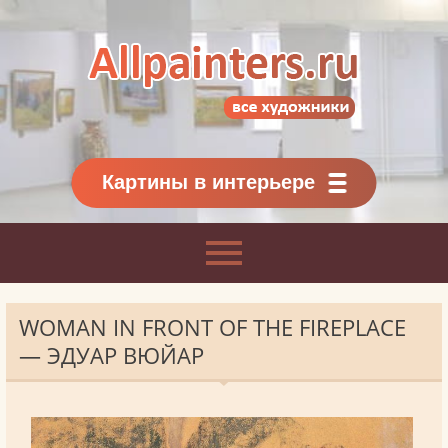
Allpainters.ru - картинная галерея
Онлайн галерея живописи.
Картины классиков
и современников
Картины в интерьере
WOMAN IN FRONT OF THE FIREPLACE
— ЭДУАР ВЮЙАР