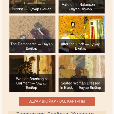
Valloton in Natanson —
Interior — Эдуар Вюйар
Эдуар Вюйар
The Damepartie — Эдуар
After the lunch — Эдуар
Вюйар
Вюйар
Woman Brushing a
Garment — Эдуар
Seated Woman Dressed
Вюйар
in Black — Эдуар Вюйар
ЭДУАР ВЮЙАР - ВСЕ КАРТИНЫ
Творчество. Свобода. Живопись.