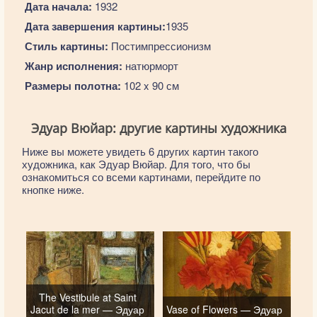
Дата начала:
1932
Дата завершения картины:
1935
Стиль картины:
Постимпрессионизм
Жанр исполнения:
натюрморт
Размеры полотна:
102 x 90 см
Эдуар Вюйар: другие картины художника
Ниже вы можете увидеть 6 других картин такого
художника, как Эдуар Вюйар. Для того, что бы
ознакомиться со всеми картинами, перейдите по
кнопке ниже.
The Vestibule at Saint
Jacut de la mer — Эдуар
Vase of Flowers — Эдуар