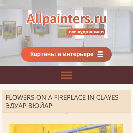
Allpainters.ru - картинная галерея
Онлайн галерея живописи.
Картины классиков
и современников
Картины в интерьере
FLOWERS ON A FIREPLACE IN CLAYES —
ЭДУАР ВЮЙАР