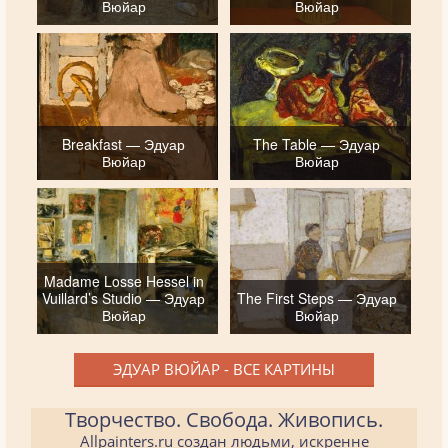
Вюйар
Вюйар
Breakfast — Эдуар
The Table — Эдуар
Вюйар
Вюйар
Madame Losse Hessel in
Vuillard’s Studio — Эдуар
The First Steps — Эдуар
Вюйар
Вюйар
ЭДУАР ВЮЙАР - ВСЕ КАРТИНЫ
Творчество. Свобода. Живопись.
Allpainters.ru создан людьми, искренне