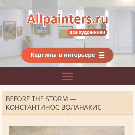
Allpainters.ru - картинная галерея
Онлайн галерея живописи.
Картины классиков
и современников
Картины в интерьере
BEFORE THE STORM —
КОНСТАНТИНОС ВОЛАНАКИС