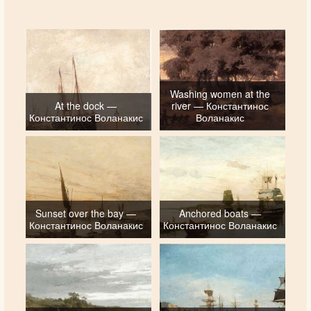
Washing women at the
At the dock —
river — Константинос
Константинос Воланакис
Воланакис
Sunset over the bay —
Anchored boats —
Константинос Воланакис
Константинос Воланакис