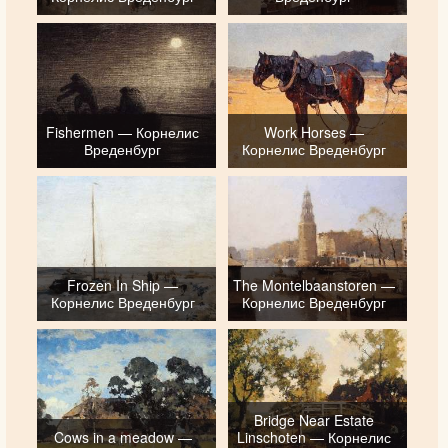
Fishermen — Корнелис
Work Horses —
Вреденбург
Корнелис Вреденбург
Frozen In Ship —
The Montelbaanstoren —
Корнелис Вреденбург
Корнелис Вреденбург
Bridge Near Estate
Cows in a meadow —
Linschoten — Корнелис