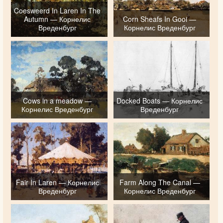
Coesweerd In Laren In The
Autumn — Корнелис
Corn Sheafs In Gooi —
Вреденбург
Корнелис Вреденбург
Cows in a meadow —
Docked Boats — Корнелис
Корнелис Вреденбург
Вреденбург
Fair In Laren — Корнелис
Farm Along The Canal —
Вреденбург
Корнелис Вреденбург