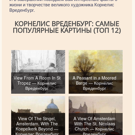
жизни и творчестве великого художника Корнелис
Вреденбург.
КОРНЕЛИС ВРЕДЕНБУРГ: САМЫЕ
ПОПУЛЯРНЫЕ КАРТИНЫ (ТОП 12)
View From A Room In St
A Peasant in a Moored
Tropez — Корнелис
Barge — Корнелис
Вреденбург
Вреденбург
View Of The Singel,
A View Of Amsterdam
Amsterdam, With The
With The St. Nicolaas
Koepelkerk Beyond —
Church — Корнелис
Корнелис Вреденбург
Вреденбург