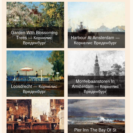
Garden With Blossoming
Trees — Корнелис
Harbour At Amsterdam —
Вреденбург
Корнелис Вреденбург
Montelbaanstoren In
Loosdrecht — Корнелис
Amsterdam — Корнелис
Вреденбург
Вреденбург
Pier Inn The Bay Of St