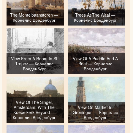
The Montelbaanstoren —
Trees At The Waal —
Корнелис Вреденбург
Корнелис Вреденбург
View From A Room In St
View Of A Puddle And A
Tropez — Корнелис
Boat — Корнелис
Вреденбург
Вреденбург
View Of The Singel,
Amsterdam, With The
View On Market In
Koepelkerk Beyond —
Groningen — Корнелис
Корнелис Вреденбург
Вреденбург