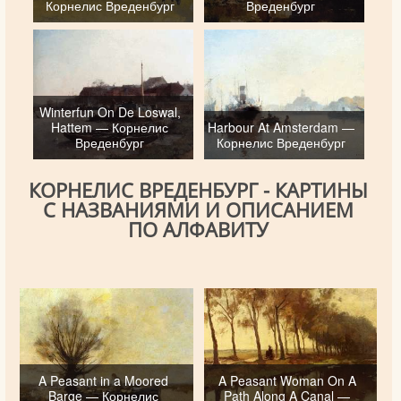
Корнелис Вреденбург
Вреденбург
Winterfun On De Loswal,
Hattem — Корнелис
Harbour At Amsterdam —
Вреденбург
Корнелис Вреденбург
КОРНЕЛИС ВРЕДЕНБУРГ - КАРТИНЫ
С НАЗВАНИЯМИ И ОПИСАНИЕМ
ПО АЛФАВИТУ
A Peasant in a Moored
A Peasant Woman On A
Barge — Корнелис
Path Along A Canal —