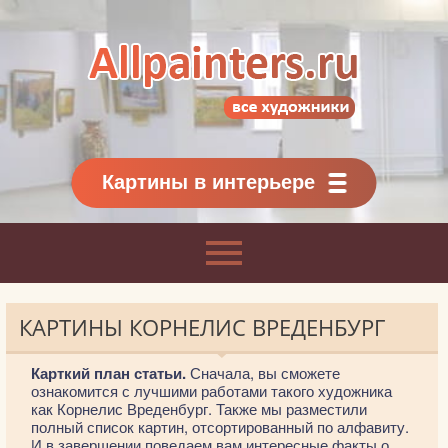
Allpainters.ru - картинная галерея
Онлайн галерея живописи.
Картины классиков
и современников
Картины в интерьере
КАРТИНЫ КОРНЕЛИС ВРЕДЕНБУРГ
Карткий план статьи.
Сначала, вы сможете
ознакомится с лучшими работами такого художника
как Корнелис Вреденбург. Также мы разместили
полный список картин, отсортированный по алфавиту.
И в завершении поведаем вам интересные факты о