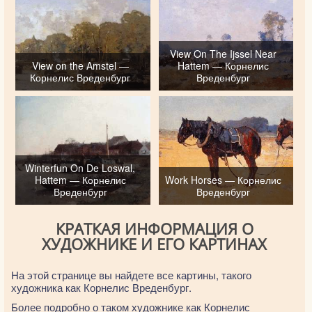
View On The Ijssel Near
View on the Amstel —
Hattem — Корнелис
Корнелис Вреденбург
Вреденбург
Winterfun On De Loswal,
Hattem — Корнелис
Work Horses — Корнелис
Вреденбург
Вреденбург
КРАТКАЯ ИНФОРМАЦИЯ О
ХУДОЖНИКЕ И ЕГО КАРТИНАХ
На этой странице вы найдете все картины, такого
художника как Корнелис Вреденбург.
Более подробно о таком художнике как Корнелис