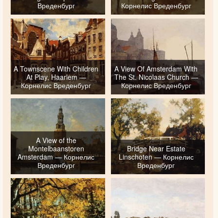
Вреденбург
Корнелис Вреденбург
A Townscene With Children
A View Of Amsterdam With
At Play, Haarlem —
The St. Nicolaas Church —
Корнелис Вреденбург
Корнелис Вреденбург
A View of the
Montelbaanstoren
Bridge Near Estate
Amsterdam — Корнелис
Linschoten — Корнелис
Вреденбург
Вреденбург