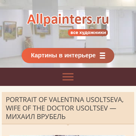
Allpainters.ru - картинная галерея
Онлайн галерея живописи.
Картины классиков
и современников
Картины в интерьере
PORTRAIT OF VALENTINA USOLTSEVA,
WIFE OF THE DOCTOR USOLTSEV —
МИХАИЛ ВРУБЕЛЬ