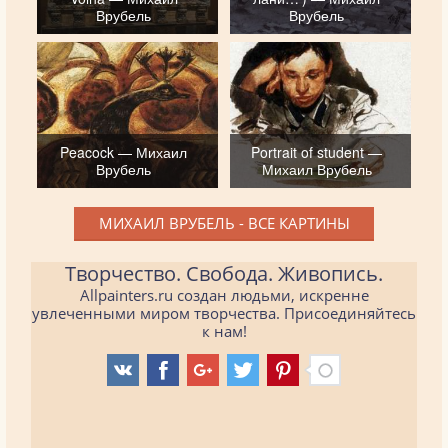
Врубель
Врубель
Peacock — Михаил
Portrait of student —
Врубель
Михаил Врубель
МИХАИЛ ВРУБЕЛЬ - ВСЕ КАРТИНЫ
Творчество. Свобода. Живопись.
Allpainters.ru создан людьми, искренне
увлеченными миром творчества. Присоединяйтесь
к нам!