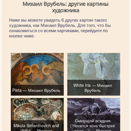
Михаил Врубель: другие картины
художника
Ниже вы можете увидеть 6 других картин такого
художника, как Михаил Врубель. Для того, что бы
ознакомиться со всеми картинами, перейдите по
кнопке ниже.
White Iris — Михаил
Pieta — Михаил Врубель
Врубель
Скачущий всадник
Mikula Selianinovich and
(‘Несется конь быстрее
Volha — Михаил
лани…’) — Михаил