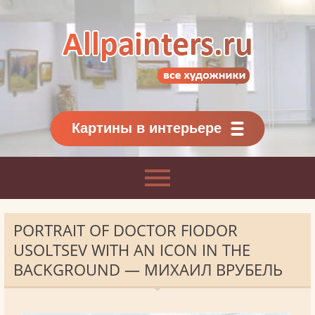
Allpainters.ru - картинная галерея
Онлайн галерея живописи.
Картины классиков
и современников
Картины в интерьере
PORTRAIT OF DOCTOR FIODOR
USOLTSEV WITH AN ICON IN THE
BACKGROUND — МИХАИЛ ВРУБЕЛЬ