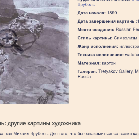
Врубель
Дата начала:
1890
Дата завершения картины:
Место создания:
Russian Fed
Стиль картины:
Символизм
Жанр исполнения:
иллюстра
Техника исполнения:
waterco
Материал:
картон
Галерея:
Tretyakov Gallery, 
Russia
ь: другие картины художника
а, как Михаил Врубель. Для того, что бы ознакомиться со всеми ка