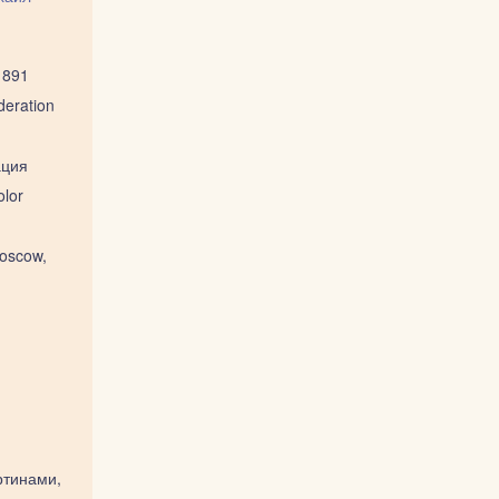
1891
eration
ция
lor
Moscow,
ртинами,