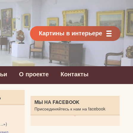
Картины в интерьере
тьи
О проекте
Контакты
Ь
МЫ НА FACEBOOK
Присоединяйтесь к нам на facebook
и…»)
хаил