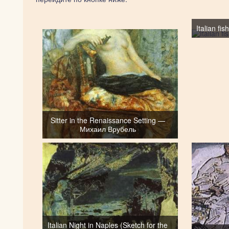
Italian f
Sitter in the Renaissance Setting —
Михаил Врубель
Italian Night in Naples (Sketch for the