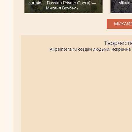
curtain in Russian Private Opera) —
Mikula
Михаил Врубель
МИХАИЛ
Творчест
Allpainters.ru создан людьми, искренн