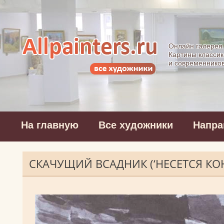
Allpainters.ru - 
Онлайн галерея
Картины классик
и современнико
На главную
Все художники
Напра
СКАЧУЩИЙ ВСАДНИК (‘НЕСЕТСЯ КО