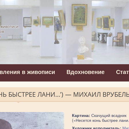
картинная галерея
 живописи.
ов
в
вления в живописи
Вдохновение
Ста
НЬ БЫСТРЕЕ ЛАНИ…’) — МИХАИЛ ВРУБЕЛ
Картина:
Скачущий всадник
(«Несется конь быстрее лан
Художник исполнитель:
Ми