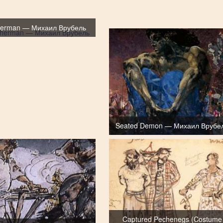
isherman — Михаил Врубель
Seated Demon — Михаил Врубе
Captured Pechenegs (Costume