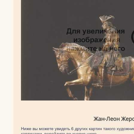
Жан-Леон Жеро
Ниже вы можете увидеть 6 других картин такого художни
картинами, перейдите по кнопке ниже.