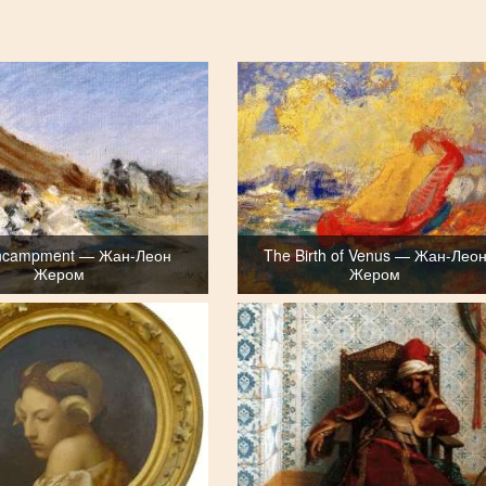
ncampment — Жан-Леон
The Birth of Venus — Жан-Лео
Жером
Жером