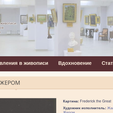
картинная галерея
 живописи.
ов
в
вления в живописи
Вдохновение
Ста
Н ЖЕРОМ
Картина:
Frederick the Great
Художник исполнитель:
Жа
Жером