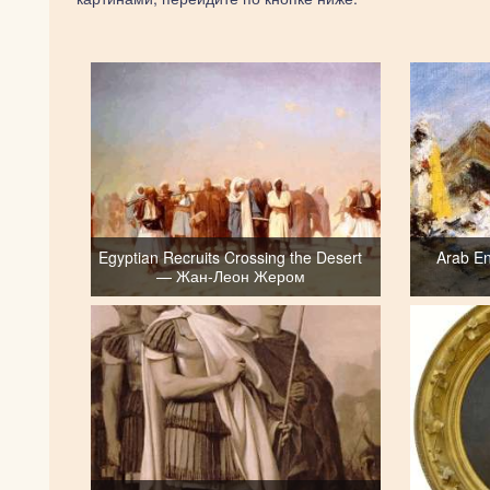
Egyptian Recruits Crossing the Desert
Arab E
— Жан-Леон Жером