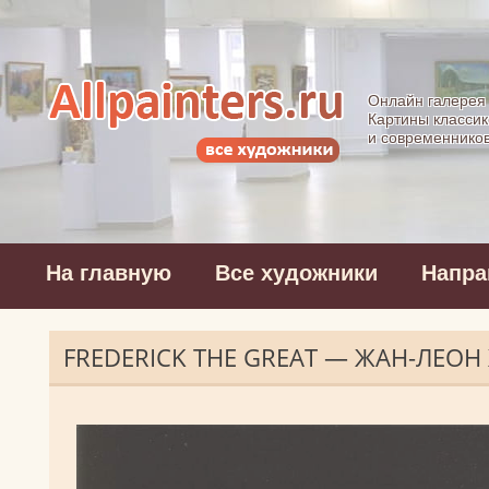
Allpainters.ru - 
Онлайн галерея
Картины классик
и современнико
На главную
Все художники
Напра
FREDERICK THE GREAT — ЖАН-ЛЕО