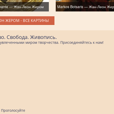
hante — Жан-Леон Жером
Markos Botsaris — Жан-Леон Же
Н ЖЕРОМ - ВСЕ КАРТИНЫ
во. Свобода. Живопись.
е увлеченными миром творчества. Присоединяйтесь к нам!
Проголосуйте