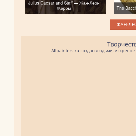
Julius Caesar and Staff — Жан-Леон
Жером
The Bacc
ЖАН-ЛЕО
Творчест
Allpainters.ru создан людьми, искренн