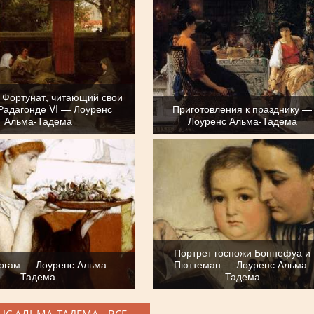
 Фортунат, читающий свои
Радагонде VI — Лоуренс
Приготовления к празднику —
Альма-Тадема
Лоуренс Альма-Тадема
Портрет госпожи Боннефуа и
огам — Лоуренс Альма-
Пюттеман — Лоуренс Альма-
Тадема
Тадема
НС АЛЬМА-ТАДЕМА - ВСЕ