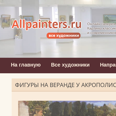
Allpainters.ru - 
Онлайн галерея
Картины классик
и современнико
На главную
Все художники
Напра
ФИГУРЫ НА ВЕРАНДЕ У АКРОПОЛИ