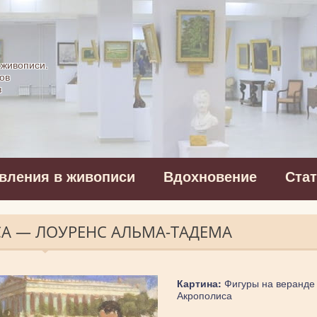
картинная галерея
 живописи.
ов
в
вления в живописи
Вдохновение
Ста
СА — ЛОУРЕНС АЛЬМА-ТАДЕМА
Картина:
Фигуры на веранде
Акрополиса