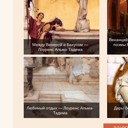
Венанций
Между Венерой и Бахусом —
поэмы 
Лоуренс Альма-Тадема
Любимый отдых — Лоуренс Альма-
Дары б
Тадема
ЛОУРЕ