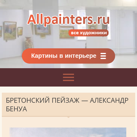
Allpainters.ru - картинная галерея
Онлайн галерея живописи.
Картины классиков
и современников
Картины в интерьере
БРЕТОНСКИЙ ПЕЙЗАЖ — АЛЕКСАНДР
БЕНУА