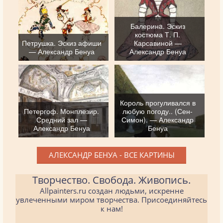
Балеринa. Эскиз
костюма Т. П.
Петрушка. Эскиз афиши
Карсавиной —
— Александр Бенуа
Александр Бенуа
Король прогуливался в
Петергоф. Монплезир.
любую погоду.. (Сен-
Средний зал —
Симон). — Александр
Александр Бенуа
Бенуа
АЛЕКСАНДР БЕНУА - ВСЕ КАРТИНЫ
Творчество. Свобода. Живопись.
Allpainters.ru создан людьми, искренне
увлеченными миром творчества. Присоединяйтесь
к нам!