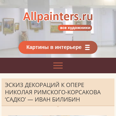
Allpainters.ru - картинная галерея
Онлайн галерея живописи.
Картины классиков
и современников
Картины в интерьере
ЭСКИЗ ДЕКОРАЦИЙ К ОПЕРЕ
НИКОЛАЯ РИМСКОГО-КОРСАКОВА
‘САДКО’ — ИВАН БИЛИБИН