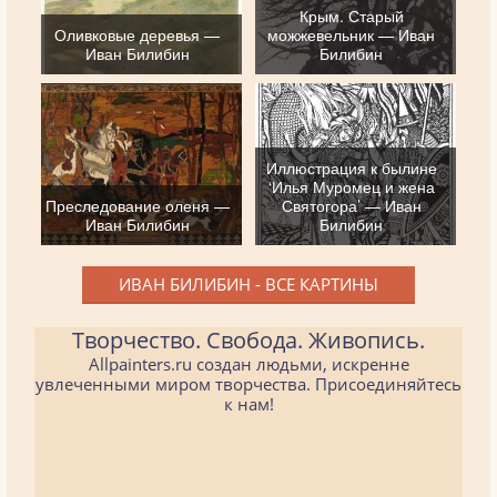
Крым. Старый
Оливковые деревья —
можжевельник — Иван
Иван Билибин
Билибин
Иллюстрация к былине
‘Илья Муромец и жена
Преследование оленя —
Святогора’ — Иван
Иван Билибин
Билибин
ИВАН БИЛИБИН - ВСЕ КАРТИНЫ
Творчество. Свобода. Живопись.
Allpainters.ru создан людьми, искренне
увлеченными миром творчества. Присоединяйтесь
к нам!