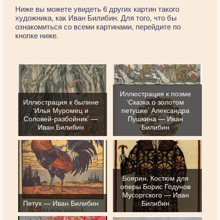
Ниже вы можете увидеть 6 других картин такого
художника, как Иван Билибин. Для того, что бы
ознакомиться со всеми картинами, перейдите по
кнопке ниже.
Иллюстрация к поэме
Иллюстрация к былине
‘Сказка о золотом
‘Илья Муромец и
петушке’ Александра
Соловей-разбойник’ —
Пушкина — Иван
Иван Билибин
Билибин
Боярин. Костюм для
оперы Борис Годунов
Мусоргского — Иван
Петух — Иван Билибин
Билибин