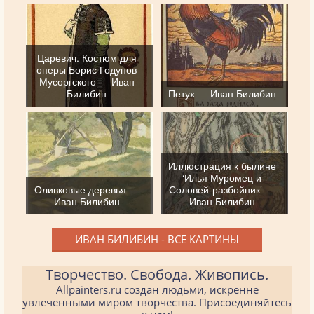
Царевич. Костюм для
оперы Борис Годунов
Мусоргского — Иван
Билибин
Петух — Иван Билибин
Иллюстрация к былине
‘Илья Муромец и
Оливковые деревья —
Соловей-разбойник’ —
Иван Билибин
Иван Билибин
ИВАН БИЛИБИН - ВСЕ КАРТИНЫ
Творчество. Свобода. Живопись.
Allpainters.ru создан людьми, искренне
увлеченными миром творчества. Присоединяйтесь