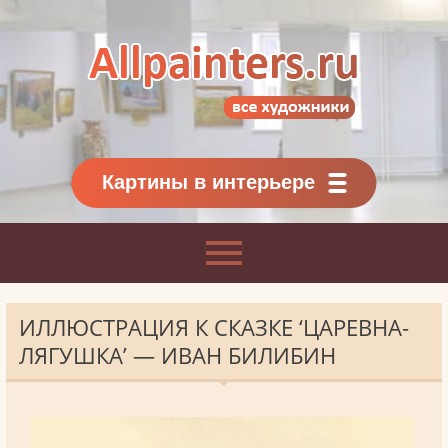
Allpainters.ru - картинная галерея
Онлайн галерея живописи.
Картины классиков
и современников
Картины в интерьере
ИЛЛЮСТРАЦИЯ К СКАЗКЕ ‘ЦАРЕВНА-
ЛЯГУШКА’ — ИВАН БИЛИБИН